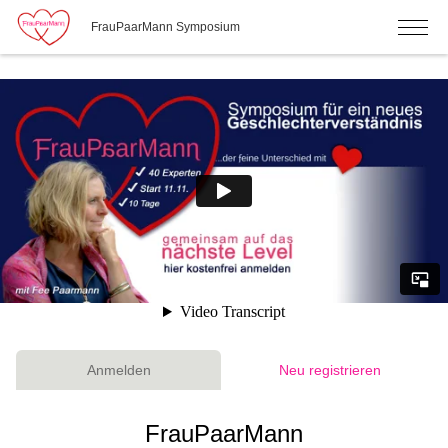
FrauPaarMann Symposium
Anmelden
Neu registrieren
FrauPaarMann